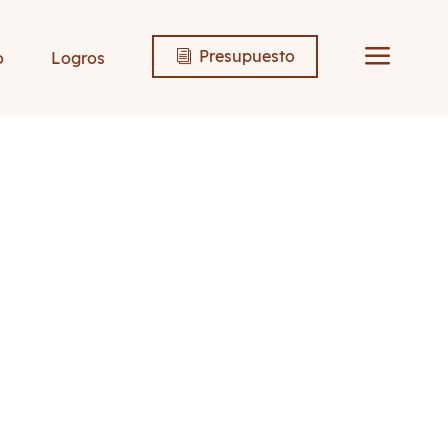
a
Presupuesto
o
Logros
i