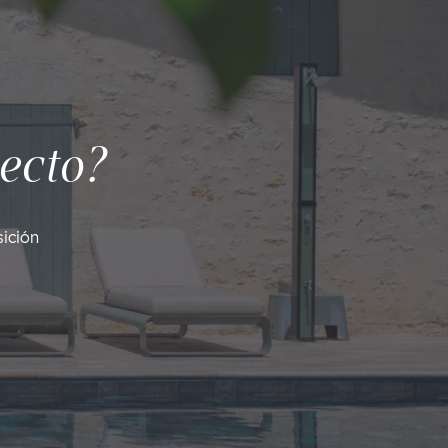
ecto?
ición