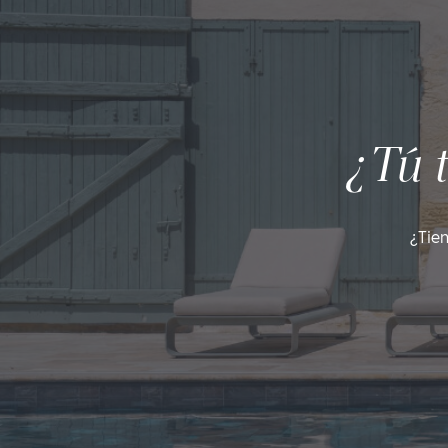
¿Tú 
¿Tie