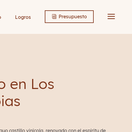
a
Presupuesto
o
Logros
i
o en Los
ias
uo castillo vinícola, renovado con el espíritu de