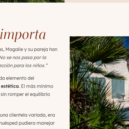
 importa
s, Magalie y su pareja han
No se nos pasa por la
cción para los niños.”
ada elemento del
d
estética
. El más mínimo
sin romper el equilibrio
una clientela variada, era
o huésped pudiera manejar